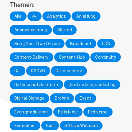
Themen:
Alle
4k
Analytics
Anleitung
Anonymisierung
Blurred
Bring Your Own Device
Broadcast
CDN
Content-Delivery
Content-Hub
Continuity
DJI
DSGVO
Datenschutz
Datenschutzkonform
Destinationsmarketing
Digital Signage
Drohne
Event
Eventproduktion
Fallstudie
Fediverse
Fernsehen
Golf
HD Live Webcam