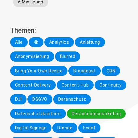
6 Min. lesen
Themen:
Alle
4k
Analytics
Anleitung
Anonymisierung
Blurred
Bring Your Own Device
Broadcast
CDN
Content-Delivery
Content-Hub
Continuity
DJI
DSGVO
Datenschutz
Datenschutzkonform
Destinationsmarketing
Digital Signage
Drohne
Event