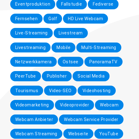
Eventproduktion
Fallstudie
Fediverse
Fernsehen
Golf
HD Live Webcam
Live-Streaming
Livestream
Livestreaming
Mobile
Multi-Streaming
Netzwerkkamera
Ostsee
PanoramaTV
PeerTube
Publisher
Social Media
Tourismus
Video-SEO
Videohosting
Videomarketing
Videoprovider
Webcam
Webcam Anbieter
Webcam Service Provider
Webcam Streaming
Webseite
YouTube