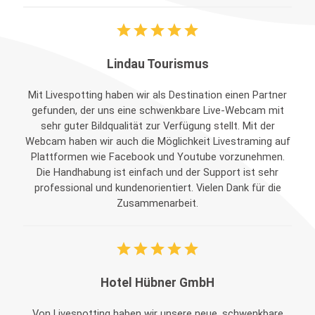
star
star
star
star
star
Lindau Tourismus
Mit Livespotting haben wir als Destination einen Partner
gefunden, der uns eine schwenkbare Live-Webcam mit
sehr guter Bildqualität zur Verfügung stellt. Mit der
Webcam haben wir auch die Möglichkeit Livestraming auf
Plattformen wie Facebook und Youtube vorzunehmen.
Die Handhabung ist einfach und der Support ist sehr
professional und kundenorientiert. Vielen Dank für die
Zusammenarbeit.
star
star
star
star
star
Hotel Hübner GmbH
Von Livespotting haben wir unsere neue, schwenkbare