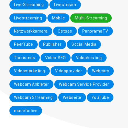
Live-Streaming
Livestream
Livestreaming
Mobile
Multi-Streaming
Netzwerkkamera
Ostsee
PanoramaTV
PeerTube
Publisher
Social Media
Tourismus
Video-SEO
Videohosting
Videomarketing
Videoprovider
Webcam
Webcam Anbieter
Webcam Service Provider
Webcam Streaming
Webseite
YouTube
madeforlive