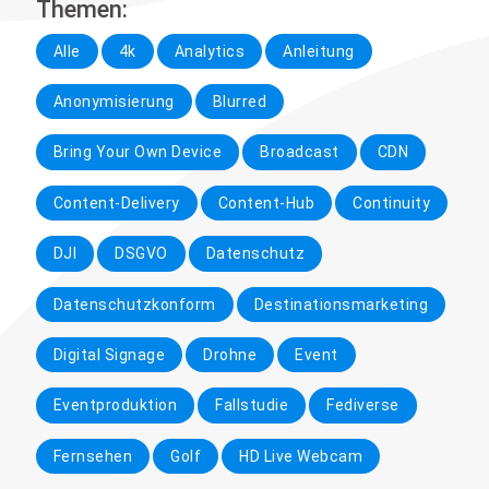
Themen:
Alle
4k
Analytics
Anleitung
Anonymisierung
Blurred
Bring Your Own Device
Broadcast
CDN
Content-Delivery
Content-Hub
Continuity
DJI
DSGVO
Datenschutz
Datenschutzkonform
Destinationsmarketing
Digital Signage
Drohne
Event
Eventproduktion
Fallstudie
Fediverse
Fernsehen
Golf
HD Live Webcam