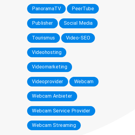
PanoramaTV
PeerTube
Publisher
Social Media
Tourismus
Video-SEO
Videohosting
Videomarketing
Videoprovider
Webcam
Webcam Anbieter
Webcam Service Provider
Webcam Streaming