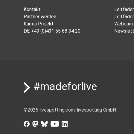
Kontakt
Leitfade
Partner werden
Leitfade
Karma Projekt
Webcam 
DE
+49 (0)431 55 68 34 20
Newslett
#madeforlive
©
2026
livespotting.com,
livespotting GmbH