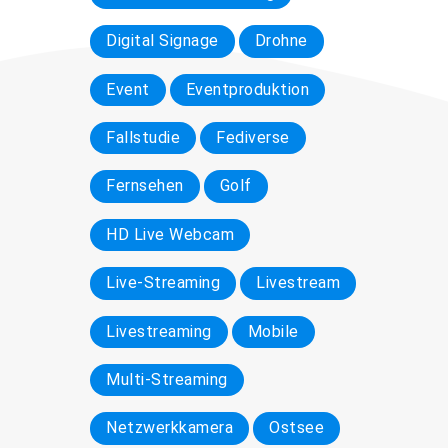
Digital Signage
Drohne
Event
Eventproduktion
Fallstudie
Fediverse
Fernsehen
Golf
HD Live Webcam
Live-Streaming
Livestream
Livestreaming
Mobile
Multi-Streaming
Netzwerkkamera
Ostsee