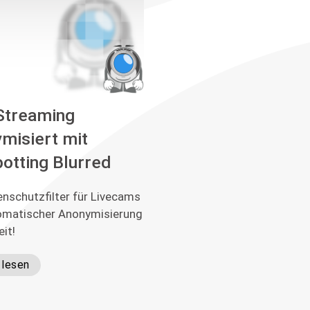
Streaming
misiert mit
potting Blurred
nschutzfilter für Livecams
omatischer Anonymisierung
eit!
 lesen