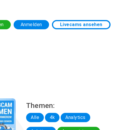
en
Anmelden
Livecams ansehen
Themen:
Alle
4k
Analytics