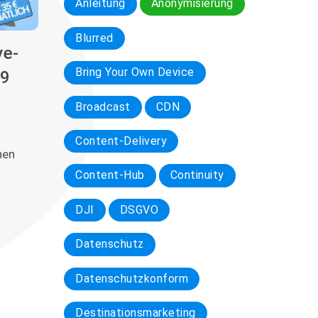
Anleitung
Anonymisierung
Blurred
ve-
Bring Your Own Device
19
Broadcast
CDN
Content-Delivery
hen
Content-Hub
Continuity
DJI
DSGVO
Datenschutz
Datenschutzkonform
Destinationsmarketing