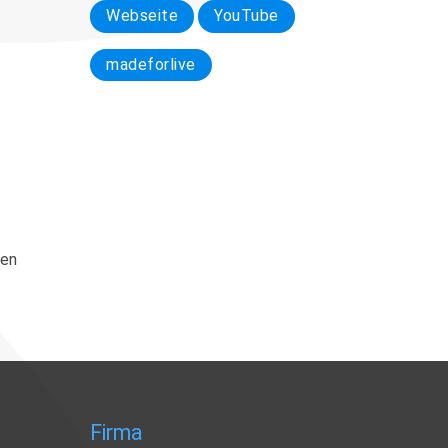
Webseite
YouTube
madeforlive
ren
Firma