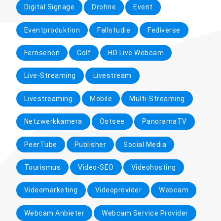
Digital Signage
Drohne
Event
Eventproduktion
Fallstudie
Fediverse
Fernsehen
Golf
HD Live Webcam
Live-Streaming
Livestream
Livestreaming
Mobile
Multi-Streaming
Netzwerkkamera
Ostsee
PanoramaTV
PeerTube
Publisher
Social Media
Tourismus
Video-SEO
Videohosting
Videomarketing
Videoprovider
Webcam
Webcam Anbieter
Webcam Service Provider