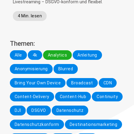
Livestreaming – DSGVO-konform und flexibel.
4 Min. lesen
Themen:
Alle
4k
Analytics
Anleitung
Anonymisierung
Blurred
Bring Your Own Device
Broadcast
CDN
Content-Delivery
Content-Hub
Continuity
DJI
DSGVO
Datenschutz
Datenschutzkonform
Destinationsmarketing