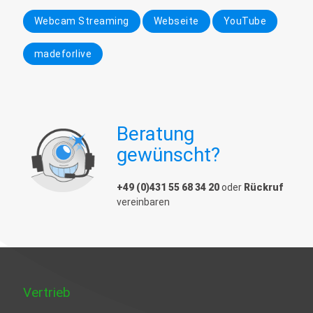
Webcam Streaming
Webseite
YouTube
madeforlive
Beratung
gewünscht?
+49 (0)431 55 68 34 20
oder
Rückruf
vereinbaren
Vertrieb