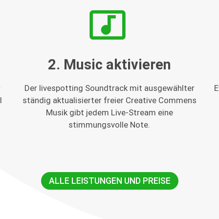
music_video
2. Music aktivieren
r
Der livespotting Soundtrack mit ausgewählter
E
l
ständig aktualisierter freier Creative Commens
Musik gibt jedem Live-Stream eine
stimmungsvolle Note.
ALLE LEISTUNGEN UND PREISE