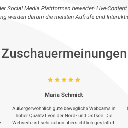
der Social Media Plattformen bewerten Live-Content
ing werden darum die meisten Aufrufe und Interaktio
Zuschauermeinungen
star
star
star
star
star
Maria Schmidt
e
Außergerwöhnlich gute bewegliche Webcams in
hoher Qualität von der Nord- und Ostsee. Die
e
Webseite ist sehr schön übersichtlich gestaltet.