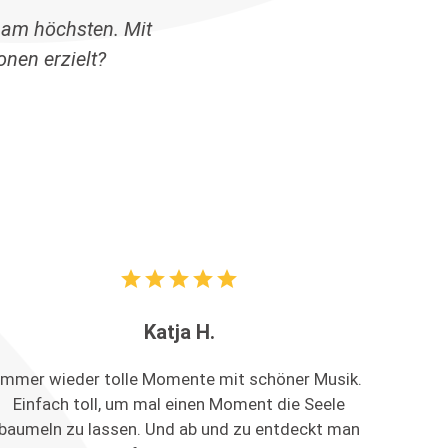
 am höchsten. Mit
nen erzielt?
star
star
star
star
star
Katja H.
Immer wieder tolle Momente mit schöner Musik.
Einfach toll, um mal einen Moment die Seele
baumeln zu lassen. Und ab und zu entdeckt man