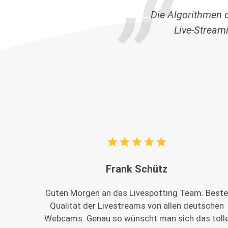
Die Algorithmen 
Live-Stream
star
star
star
star
star
Frank Schütz
Guten Morgen an das Livespotting Team. Best
Qualität der Livestreams von allen deutschen
Webcams. Genau so wünscht man sich das toll