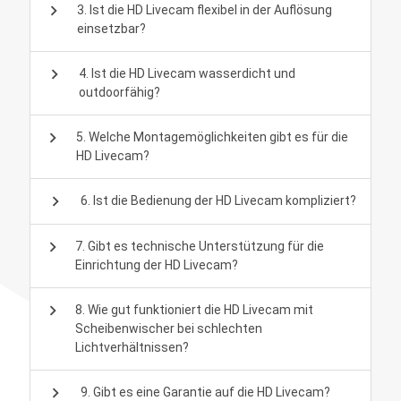
chevron_right
3. Ist die HD Livecam flexibel in der Auflösung
einsetzbar?
chevron_right
4. Ist die HD Livecam wasserdicht und
outdoorfähig?
chevron_right
5. Welche Montagemöglichkeiten gibt es für die
HD Livecam?
chevron_right
6. Ist die Bedienung der HD Livecam kompliziert?
chevron_right
7. Gibt es technische Unterstützung für die
Einrichtung der HD Livecam?
chevron_right
8. Wie gut funktioniert die HD Livecam mit
Scheibenwischer bei schlechten
Lichtverhältnissen?
chevron_right
9. Gibt es eine Garantie auf die HD Livecam?