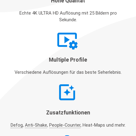
Hohe Qualität
Echte 4K ULTRA HD Auflösung mit 25 Bildern pro
Sekunde.
video_settings
Multiple Profile
Verschiedene Auflösungen für das beste Seherlebnis.
photo_filter
Zusatzfunktionen
Defog
,
Anti-Shake
,
People-Counter
, Heat-Maps und mehr.