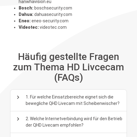
hanwhavision.eu
Bosch:
boschsecurity.com
Dahua:
dahuasecurity.com
Eneo:
eneo-security.com
Videotec:
videotec.com
Häufig gestellte Fragen
zum Thema HD Livcecam
(FAQs)
chevron_right
1. Für welche Einsatzbereiche eignet sich die
bewegliche QHD Livecam mit Scheibenwischer?
chevron_right
2. Welche Internetverbindung wird für den Betrieb
der QHD Livecam empfohlen?