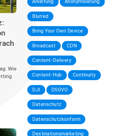
Anleitung
Anonymisierung
Blurred
z:
Bring Your Own Device
on
urach
Broadcast
CDN
Content-Delivery
ag: Wie
Content-Hub
Continuity
otting
DJI
DSGVO
Datenschutz
Datenschutzkonform
Destinationsmarketing