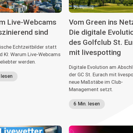
m Live-Webcams
Vom Green ins Net
szinierend sind
Die digitale Evoluti
des Golfclub St. E
sche Echtzeitbilder statt
mit livespotting
und KI: Warum Live-Webcams
eliebter werden.
Digitale Evolution am Abschl
der GC St. Eurach mit livesp
 lesen
neue Maßstäbe im Club-
Management setzt.
6 Min. lesen