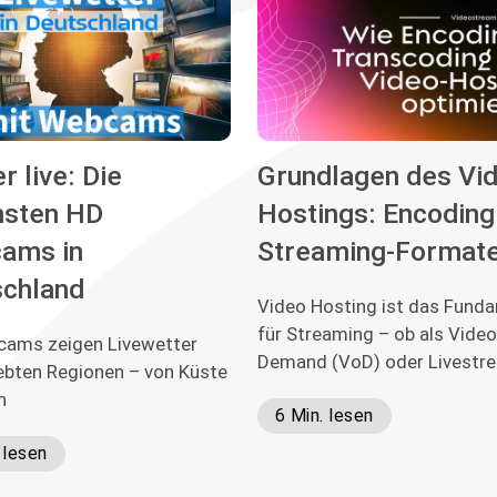
r live: Die
Grundlagen des Vi
nsten HD
Hostings: Encoding
ams in
Streaming-Format
schland
Video Hosting ist das Fund
für Streaming – ob als Video
ams zeigen Livewetter
Demand (VoD) oder Livestr
iebten Regionen – von Küste
n
6 Min. lesen
 lesen