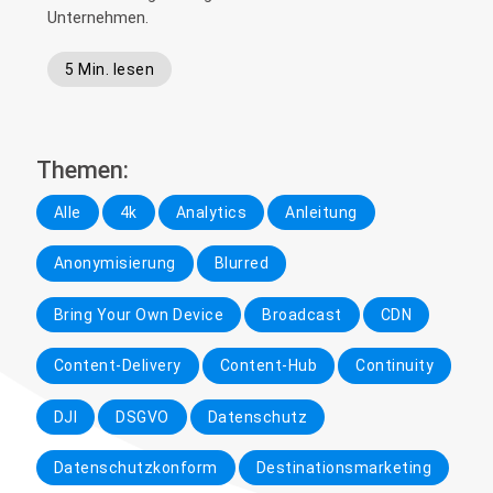
Unternehmen.
5 Min. lesen
Themen:
Alle
4k
Analytics
Anleitung
Anonymisierung
Blurred
Bring Your Own Device
Broadcast
CDN
Content-Delivery
Content-Hub
Continuity
DJI
DSGVO
Datenschutz
Datenschutzkonform
Destinationsmarketing