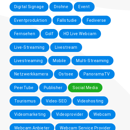
Digital Signage
Drohne
Event
Eventproduktion
Fallstudie
Fediverse
Fernsehen
Golf
HD Live Webcam
Live-Streaming
Livestream
Livestreaming
Mobile
Multi-Streaming
Netzwerkkamera
Ostsee
PanoramaTV
PeerTube
Publisher
Social Media
Tourismus
Video-SEO
Videohosting
Videomarketing
Videoprovider
Webcam
Webcam Anbieter
Webcam Service Provider