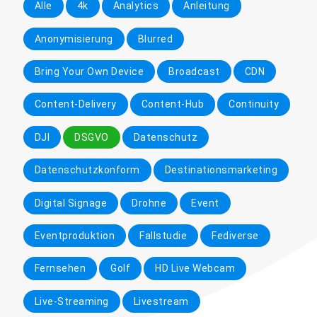
Alle
4k
Analytics
Anleitung
Anonymisierung
Blurred
Bring Your Own Device
Broadcast
CDN
Content-Delivery
Content-Hub
Continuity
DJI
DSGVO
Datenschutz
Datenschutzkonform
Destinationsmarketing
Digital Signage
Drohne
Event
Eventproduktion
Fallstudie
Fediverse
Fernsehen
Golf
HD Live Webcam
Live-Streaming
Livestream