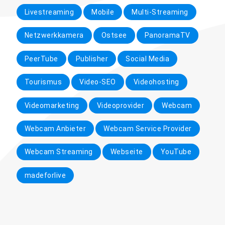
Livestreaming
Mobile
Multi-Streaming
Netzwerkkamera
Ostsee
PanoramaTV
PeerTube
Publisher
Social Media
Tourismus
Video-SEO
Videohosting
Videomarketing
Videoprovider
Webcam
Webcam Anbieter
Webcam Service Provider
Webcam Streaming
Webseite
YouTube
madeforlive