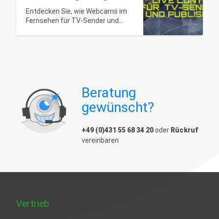
Entdecken Sie, wie Webcams im
Fernsehen für TV-Sender und
Publisher genutzt werden können:
Kostengünstige Lösungen für
Live-Content und lokale
Integration.
Beratung
gewünscht?
+49 (0)431 55 68 34 20
oder
Rückruf
vereinbaren
Vertrieb