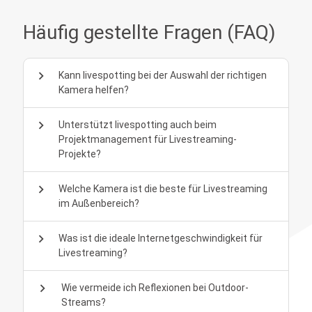
Häufig gestellte Fragen (FAQ)
chevron_right
Kann livespotting bei der Auswahl der richtigen
Kamera helfen?
chevron_right
Unterstützt livespotting auch beim
Projektmanagement für Livestreaming-
Projekte?
chevron_right
Welche Kamera ist die beste für Livestreaming
im Außenbereich?
chevron_right
Was ist die ideale Internetgeschwindigkeit für
Livestreaming?
chevron_right
Wie vermeide ich Reflexionen bei Outdoor-
Streams?