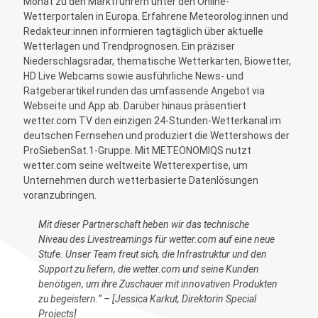
Monat zu den Marktführern unter den Online-
Wetterportalen in Europa. Erfahrene Meteorolog:innen und
Redakteur:innen informieren tagtäglich über aktuelle
Wetterlagen und Trendprognosen. Ein präziser
Niederschlagsradar, thematische Wetterkarten, Biowetter,
HD Live Webcams sowie ausführliche News- und
Ratgeberartikel runden das umfassende Angebot via
Webseite und App ab. Darüber hinaus präsentiert
wetter.com TV den einzigen 24-Stunden-Wetterkanal im
deutschen Fernsehen und produziert die Wettershows der
ProSiebenSat.1-Gruppe. Mit METEONOMIQS nutzt
wetter.com seine weltweite Wetterexpertise, um
Unternehmen durch wetterbasierte Datenlösungen
voranzubringen.
Mit dieser Partnerschaft heben wir das technische
Niveau des Livestreamings für wetter.com auf eine neue
Stufe. Unser Team freut sich, die Infrastruktur und den
Support zu liefern, die wetter.com und seine Kunden
benötigen, um ihre Zuschauer mit innovativen Produkten
zu begeistern.“ – [Jessica Karkut, Direktorin Special
Projects]