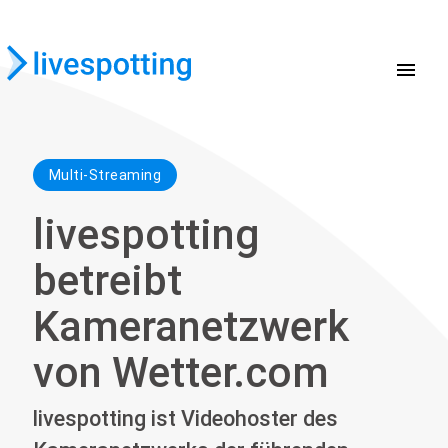
menu
Multi-Streaming
livespotting
betreibt
Kameranetzwerk
von Wetter.com
livespotting ist Videohoster des