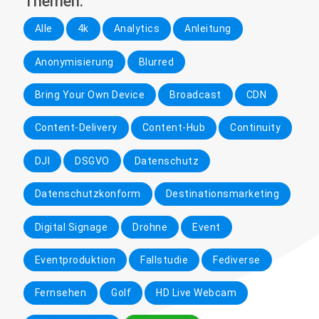
Themen:
Alle
4k
Analytics
Anleitung
Anonymisierung
Blurred
Bring Your Own Device
Broadcast
CDN
Content-Delivery
Content-Hub
Continuity
DJI
DSGVO
Datenschutz
Datenschutzkonform
Destinationsmarketing
Digital Signage
Drohne
Event
Eventproduktion
Fallstudie
Fediverse
Fernsehen
Golf
HD Live Webcam