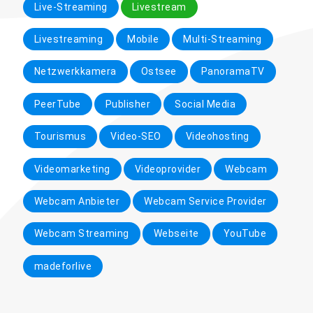
Live-Streaming
Livestream
Livestreaming
Mobile
Multi-Streaming
Netzwerkkamera
Ostsee
PanoramaTV
PeerTube
Publisher
Social Media
Tourismus
Video-SEO
Videohosting
Videomarketing
Videoprovider
Webcam
Webcam Anbieter
Webcam Service Provider
Webcam Streaming
Webseite
YouTube
madeforlive