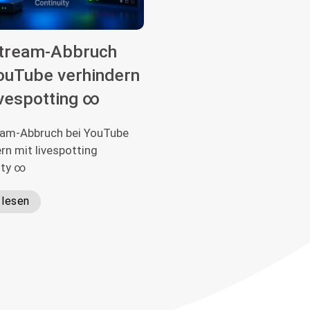
stream-Abbruch
ouTube verhindern
ivespotting ∞
eam-Abbruch bei YouTube
rn mit livespotting
ity ∞
 lesen