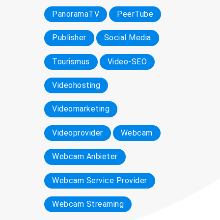
PanoramaTV
PeerTube
Publisher
Social Media
Tourismus
Video-SEO
Videohosting
Videomarketing
Videoprovider
Webcam
Webcam Anbieter
Webcam Service Provider
Webcam Streaming