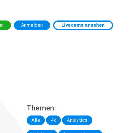
en
Anmelden
Livecams ansehen
Themen:
Alle
4k
Analytics