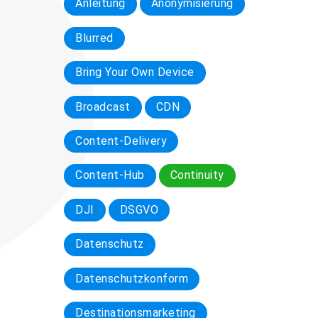
Anleitung
Anonymisierung
Blurred
Bring Your Own Device
Broadcast
CDN
Content-Delivery
Content-Hub
Continuity
DJI
DSGVO
Datenschutz
Datenschutzkonform
Destinationsmarketing