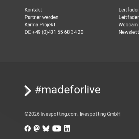
Kontakt
Leitfade
Partner werden
Leitfade
Karma Projekt
Webcam 
DE
+49 (0)431 55 68 34 20
Newslett
#madeforlive
©
2026
livespotting.com,
livespotting GmbH