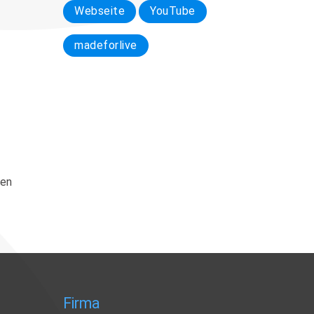
Webseite
YouTube
madeforlive
ren
Firma