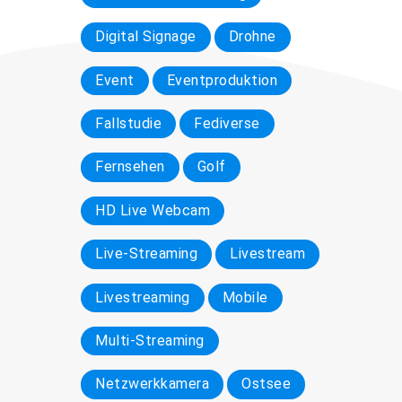
Digital Signage
Drohne
Event
Eventproduktion
Fallstudie
Fediverse
Fernsehen
Golf
HD Live Webcam
Live-Streaming
Livestream
Livestreaming
Mobile
Multi-Streaming
Netzwerkkamera
Ostsee