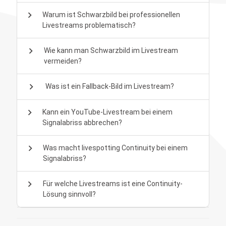
chevron_right
Warum ist Schwarzbild bei professionellen
Livestreams problematisch?
chevron_right
Wie kann man Schwarzbild im Livestream
vermeiden?
chevron_right
Was ist ein Fallback-Bild im Livestream?
chevron_right
Kann ein YouTube-Livestream bei einem
Signalabriss abbrechen?
chevron_right
Was macht livespotting Continuity bei einem
Signalabriss?
chevron_right
Für welche Livestreams ist eine Continuity-
Lösung sinnvoll?