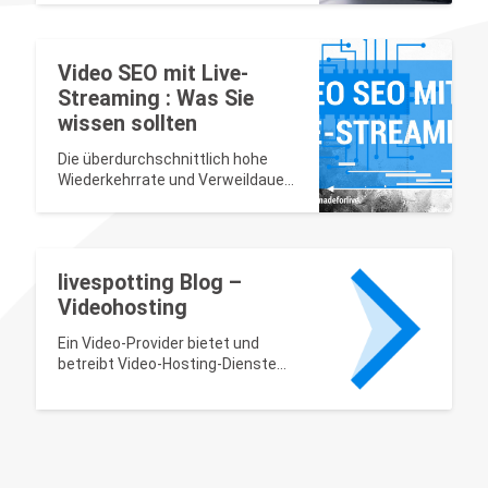
Tourismus, Hotels und Events.
Video SEO mit Live-
Streaming : Was Sie
wissen sollten
Die überdurchschnittlich hohe
Wiederkehrrate und Verweildauer
der Nutzer auf Live-Videos ist
wertvoll für SEO.
livespotting Blog –
Videohosting
Ein Video-Provider bietet und
betreibt Video-Hosting-Dienste
und die dafür notwendige
Infrastruktur für Angebote seiner
Kunden im Internet zum
Hochladen, Kodieren, Verwalten,
Abspielen, Gestalten,
Bereitstellen, Verteilen,