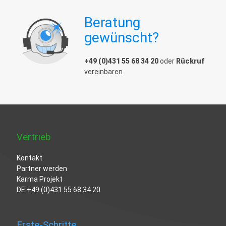
Herunterladen, Veröffentlichen
Beratung
und Messen der Servicequalität
oder der Qualität des Erlebens
gewünscht?
von Videoinhalten für Video-on-
Demand und Live-Bereitstellung.
Video-Hosting-Dienste betreiben
+49 (0)431 55 68 34 20
oder
Rückruf
dafür oft strukturierte, groß
vereinbaren
angelegte Systeme.
Vertrieb
Kontakt
Partner werden
Karma Projekt
DE
+49 (0)431 55 68 34 20
Erste-Schritte