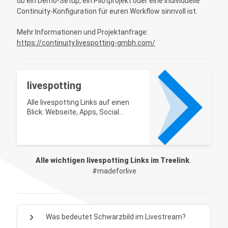
ob ein Demo-Setup, ein Pilotprojekt oder eine individuelle
Continuity-Konfiguration für euren Workflow sinnvoll ist.
Mehr Informationen und Projektanfrage:
https://continuity.livespotting-gmbh.com/
livespotting
Alle livespotting Links auf einen
Blick: Webseite, Apps, Social
Media und Kontakt.
Alle wichtigen livespotting Links im Treelink
. 
#madeforlive
chevron_right
Was bedeutet Schwarzbild im Livestream?