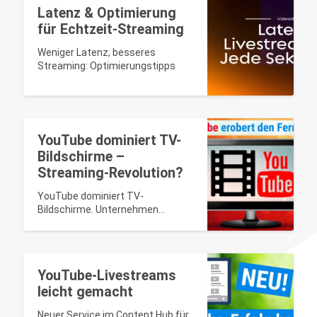
Latenz & Optimierung
für Echtzeit-Streaming
Weniger Latenz, besseres
Streaming: Optimierungstipps
YouTube dominiert TV-
Bildschirme –
Streaming-Revolution?
YouTube dominiert TV-
Bildschirme. Unternehmen
können mit livespotting
Livestreams optimieren und ihre
Reichweite gezielt steigern.
YouTube-Livestreams
leicht gemacht
Neuer Service im Content Hub für