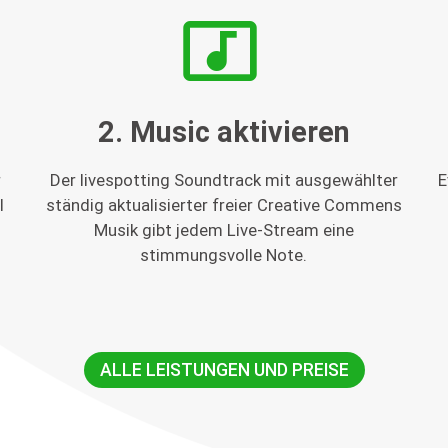
music_video
2. Music aktivieren
r
Der livespotting Soundtrack mit ausgewählter
E
l
ständig aktualisierter freier Creative Commens
Musik gibt jedem Live-Stream eine
stimmungsvolle Note.
ALLE LEISTUNGEN UND PREISE