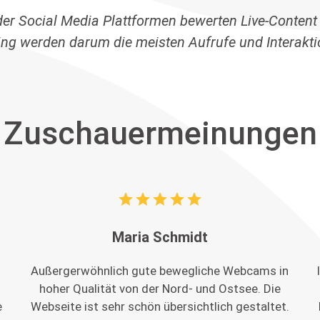
der Social Media Plattformen bewerten Live-Content
ing werden darum die meisten Aufrufe und Interaktio
Zuschauermeinungen
star
star
star
star
star
Maria Schmidt
e
Außergerwöhnlich gute bewegliche Webcams in
hoher Qualität von der Nord- und Ostsee. Die
e
Webseite ist sehr schön übersichtlich gestaltet.