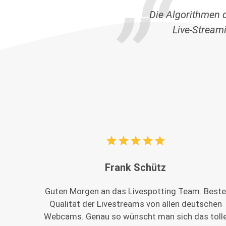
Die Algorithmen 
Live-Stream
star
star
star
star
star
Frank Schütz
Guten Morgen an das Livespotting Team. Best
Qualität der Livestreams von allen deutschen
Webcams. Genau so wünscht man sich das toll