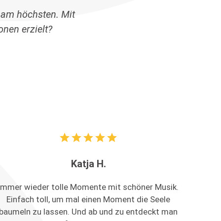
 am höchsten. Mit
nen erzielt?
star
star
star
star
star
Katja H.
Immer wieder tolle Momente mit schöner Musik.
Einfach toll, um mal einen Moment die Seele
baumeln zu lassen. Und ab und zu entdeckt man