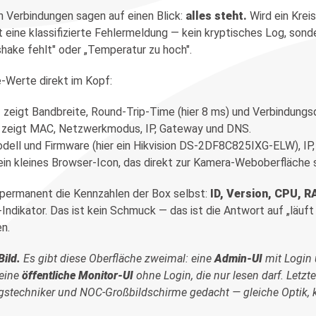
n Verbindungen sagen auf einen Blick:
alles steht.
Wird ein Kreis
ine klassifizierte Fehlermeldung — kein kryptisches Log, sond
hake fehlt" oder „Temperatur zu hoch".
e-Werte direkt im Kopf:
r
zeigt Bandbreite, Round-Trip-Time (hier 8 ms) und Verbindungs
zeigt MAC, Netzwerkmodus, IP, Gateway und DNS.
dell und Firmware (hier ein Hikvision DS-2DF8C825IXG-ELW), IP,
ein kleines Browser-Icon, das direkt zur Kamera-Weboberfläche s
 permanent die Kennzahlen der Box selbst:
ID, Version, CPU, R
Indikator. Das ist kein Schmuck — das ist die Antwort auf „läuft
n.
Bild.
Es gibt diese Oberfläche zweimal: eine
Admin-UI
mit Login 
 eine
öffentliche Monitor-UI
ohne Login, die nur lesen darf. Letzte
stechniker und NOC-Großbildschirme gedacht — gleiche Optik, k