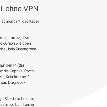
l, ohne VPN
 ist montiert, das Kabel
hostname>
). Der
FlowGraph wie oben —
abel, kein Zugang zum
nur den Pi (das
x die Captive-Portal-
n „Kein Internet"-
n das Diagnose-
gt. Steht ein Kreis auf
 es im selben Termin