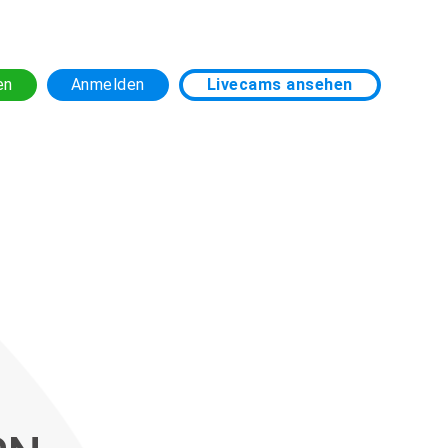
en
Anmelden
Livecams ansehen