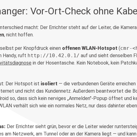
anger: Vor-Ort-Check ohne Kabe
nterschied macht: Der Errichter steht auf der Leiter, die Kamera
en
, nicht hoffen.
 selbst per Knopfdruck einen
offenen WLAN-Hotspot
(
cmr-<
n Handy, ruft
http://10.42.0.1/
auf und sieht denselben 
vitätsdiagnose
in der Hosentasche. Kein Notebook, kein Patchk
ut: Der Hotspot ist
isoliert
— die verbundenen Geräte erreichen 
Internet und nicht das Kundennetz. Außerdem beantwortet die Bo
oid so, dass sich kein nerviges „Anmelden"-Popup öffnet und kei
WLAN verhält sich wie ein normales Netz, nur dass dahinter ebe
as:
Der Errichter sieht grün, bevor er die Leiter wieder runterstei
 es am Netzwerk, am Tunnel oder an der Kamera liegt — und kann