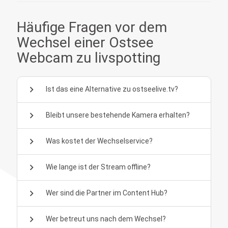
Häufige Fragen vor dem
Wechsel einer Ostsee
Webcam zu livspotting
chevron_right
Ist das eine Alternative zu ostseelive.tv?
chevron_right
Bleibt unsere bestehende Kamera erhalten?
chevron_right
Was kostet der Wechselservice?
chevron_right
Wie lange ist der Stream offline?
chevron_right
Wer sind die Partner im Content Hub?
chevron_right
Wer betreut uns nach dem Wechsel?