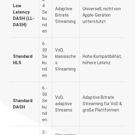
Low
4
Adaptive
Universell, nicht von
Latency
Se
Bitrate
Apple-Geräten
DASH (LL-
ku
Streaming
unterstützt
DASH)
nd
en
6 -
30
VoD,
Standard
Se
klassische
Hohe Kompatibilität,
HLS
ku
s
höhere Latenz
nd
Streaming
en
6 -
30
VoD,
Adaptive Bitrate
Standard
Se
adaptive
Streaming für VoD &
DASH
ku
Streams
große Plattformen
nd
en
3 -