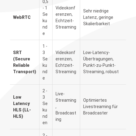
0,5
- 1
Videokonf
Sehr niedrige
Se
erenzen,
WebRTC
Latenz, geringe
ku
Echtzeit-
Skalierbarkeit
nd
Streaming
e
1 -
SRT
3
Videokonf
Low-Latency-
(Secure
Se
erenzen,
Übertragungen,
Reliable
ku
Echtzeit-
Punkt-zu-Punkt-
Transport)
nd
Streaming
Streaming, robust
e
2 -
Live-
Low
3
Streaming
Optimiertes
Latency
Se
,
Livestreaming für
HLS (LL-
ku
Broadcast
Broadcaster
HLS)
nd
ing
en
2 -