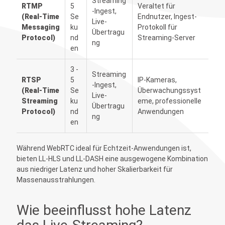
Streaming
RTMP
5
Veraltet für
-Ingest,
(Real-Time
Se
Endnutzer, Ingest-
Live-
Messaging
ku
Protokoll für
Übertragu
Protocol)
nd
Streaming-Server
ng
en
3 -
Streaming
RTSP
5
IP-Kameras,
-Ingest,
(Real-Time
Se
Überwachungssyst
Live-
Streaming
ku
eme, professionelle
Übertragu
Protocol)
nd
Anwendungen
ng
en
Während WebRTC ideal für Echtzeit-Anwendungen ist,
bieten LL-HLS und LL-DASH eine ausgewogene Kombination
aus niedriger Latenz und hoher Skalierbarkeit für
Massenausstrahlungen.
Wie beeinflusst hohe Latenz