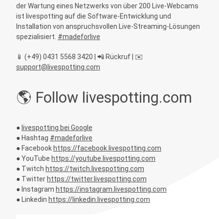
der Wartung eines Netzwerks von über 200 Live-Webcams
ist livespotting auf die Software-Entwicklung und
Installation von anspruchsvollen Live-Streaming-Lösungen
spezialisiert.
#madeforlive
📱 (+49) 0431 5568 3420 | 📲 Rückruf | ✉️
support@livespotting.com
🌎 Follow livespotting.com
●
livespotting bei Google
● Hashtag
#madeforlive
● Facebook
https://facebook.livespotting.com
● YouTube
https://youtube.livespotting.com
● Twitch
https://twitch.livespotting.com
● Twitter
https://twitter.livespotting.com
● Instagram
https://instagram.livespotting.com
● Linkedin
https://linkedin.livespotting.com