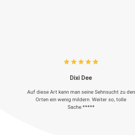
star
star
star
star
star
Dixi Dee
Auf diese Art kann man seine Sehnsucht zu den
Orten ein wenig mildern. Weiter so, tolle
Sache.*****