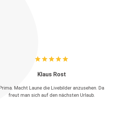
star
star
star
star
star
Klaus Rost
Prima. Macht Laune die Livebilder anzusehen. Da
freut man sich auf den nächsten Urlaub.